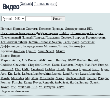
[Go back]
[
Полная версия
]
Видео
Полный Привод:
Системы Полного Привода
,
Дифференциал
,
EDL -
Электронная Блокировка Дифференциала
,
Haldex
,
Понижающая Передача
,
Превентивный Полный Привод
,
Поколения Quattro
,
Вопросы Безопасности
,
Технологии Subaru
,
Terrain Response System
,
Тест-Драйв
,
Активный
Дифференциал
,
Распределение Момента
,
Torsen
,
Вискомуфта
Бренды:
4motion
,
Quattro
,
Super Select
,
XDrive
Видео:
Видео
Марки:
Acura
,
Alfa-Romeo
,
AMC
,
Audi
,
Bentley
,
BMW
,
Bucher
,
Bugatti
,
Cadillac
,
Chevrolet
,
Chrysler
,
Citroen
,
Dacia
,
Daihatsu
,
Dodge
,
Fiat
,
Ford Europe
,
Ford USA
,
ГАЗ
,
GMC
,
Greatwall
,
Holden
,
Honda
,
Hummer
,
Hyundai
,
Isuzu
,
Jaguar
,
Jeep
,
Kia
,
Lada
,
Laforza
,
Lamborghini
,
Lancia
,
Land Rover
,
Lexus
,
Lincoln
,
Mazda
,
Mercedes
,
Mg
,
Mini
,
Mitsubishi
,
Nissan
,
Opel/Vauxhall
,
Panther
,
Peugeot
,
Pontiac
,
Porsche
,
Range Rover
,
Renault
,
Saab
,
Seat
,
Skoda
,
Subaru
,
Suzuki
,
Toyota
,
УАЗ
,
Vauxhall
,
ВАЗ
,
Volkswagen
,
Volvo
Недавние Изменения