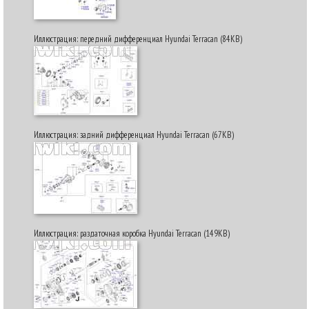
Иллюстрация: передний дифференциал Hyundai Terracan (84KB)
Иллюстрация: задний дифференциал Hyundai Terracan (67KB)
Иллюстрация: раздаточная коробка Hyundai Terracan (149KB)