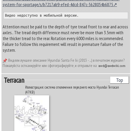
system-for-sportage/s/b7217ab9-efed-4dcd-847c-5628054b6875
Видео недоступно в мобильной версии.
Attention must be paid to the depth of tyre tread front to rear and across
axles.. The tread depth difference must never be more than 3.5mm with
the thicker tread to the rear. Rotation every 6000 miles is recommended.
Failure to follow this requirement will result in premature failure of the
system.
Видели лучшее описание Hyundai Santa Fe Iii (2013 - ...) в печатном журнале?
Пожалуйста остканируйте или сфотографируйте, и отправьте на
Terracan
Top
Иллюстрация: система отключения переднего моста Hyundai Terracan
(47KB)