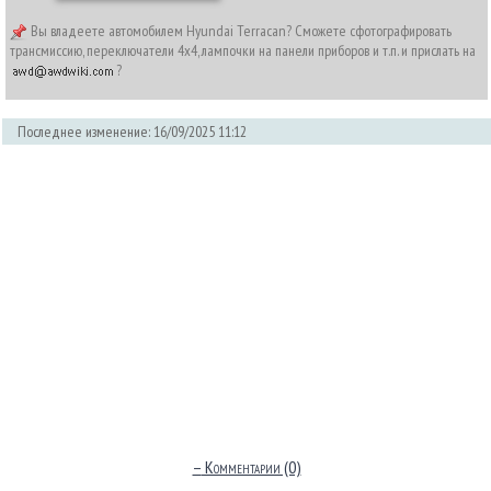
Вы владеете автомобилем Hyundai Terracan? Сможете сфотографировать
трансмиссию, переключатели 4х4, лампочки на панели приборов и т.п. и прислать на
?
Последнее изменение: 16/09/2025 11:12
–
Комментарии (0)