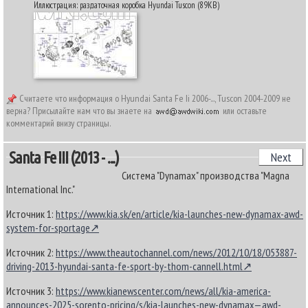
Иллюстрация: раздаточная коробка Hyundai Tuscon (89KB)
Считаете что информация о Hyundai Santa Fe Ii 2006-..., Tuscon 2004-2009 не
верна? Присылайте нам что вы знаете на
или оставьте
комментарий внизу страницы.
Santa Fe III (2013 - ...)
Next
Система "Dynamax" производства "Magna
International Inc."
Источник 1:
https://www.kia.sk/en/article/kia-launches-new-dynamax-awd-
system-for-sportage
Источник 2:
https://www.theautochannel.com/news/2012/10/18/053887-
driving-2013-hyundai-santa-fe-sport-by-thom-cannell.html
Источник 3:
https://www.kianewscenter.com/news/all/kia-america-
announces-2025-sorento-pricing/s/kia-launches-new-dynamax—awd-