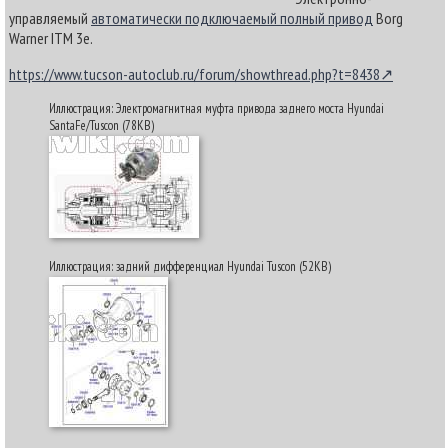
управляемый
автоматически подключаемый полный привод
Borg
Warner ITM 3e.
https://www.tucson-autoclub.ru/forum/showthread.php?t=8438
Иллюстрация: Электромагнитная муфта привода заднего моста Hyundai
SantaFe/Tuscon (78KB)
Иллюстрация: задний дифференциал Hyundai Tuscon (52KB)