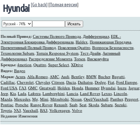
[Go back]
[
Полная версия
]
Hyundai
Полный Привод:
Системы Полного Привода
,
Дифференциал
,
EDL -
Электронная Блокировка Дифференциала
,
Haldex
,
Понижающая Передача
,
Превентивный Полный Привод
,
Поколения Quattro
,
Вопросы Безопасности
,
Технологии Subaru
,
Terrain Response System
,
Тест-Драйв
,
Активный
Дифференциал
,
Распределение Момента
,
Torsen
,
Вискомуфта
Бренды:
4motion
,
Quattro
,
Super Select
,
XDrive
Видео:
Видео
Марки:
Acura
,
Alfa-Romeo
,
AMC
,
Audi
,
Bentley
,
BMW
,
Bucher
,
Bugatti
,
Cadillac
,
Chevrolet
,
Chrysler
,
Citroen
,
Dacia
,
Daihatsu
,
Dodge
,
Fiat
,
Ford Europe
,
Ford USA
,
ГАЗ
,
GMC
,
Greatwall
,
Holden
,
Honda
,
Hummer
,
Hyundai
,
Isuzu
,
Jaguar
,
Jeep
,
Kia
,
Lada
,
Laforza
,
Lamborghini
,
Lancia
,
Land Rover
,
Lexus
,
Lincoln
,
Mazda
,
Mercedes
,
Mg
,
Mini
,
Mitsubishi
,
Nissan
,
Opel/Vauxhall
,
Panther
,
Peugeot
,
Pontiac
,
Porsche
,
Range Rover
,
Renault
,
Saab
,
Seat
,
Skoda
,
Subaru
,
Suzuki
,
Toyota
,
УАЗ
,
Vauxhall
,
ВАЗ
,
Volkswagen
,
Volvo
Недавние Изменения