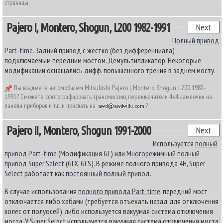
страницы.
Pajero I, Montero, Shogun, L200 1982-1991
Next
Полный привод
Part-time
. Задний привод с жестко (без дифференциала)
подключаемым передним мостом. Демультипликатор. Некоторые
модификации оснащались дифф. повышенного трения в заднем мосту.
Вы владеете автомобилем Mitsubishi Pajero I, Montero, Shogun, L200 1982-
1991? Сможете сфотографировать трансмиссию, переключатели 4х4, лампочки на
панели приборов и т.п. и прислать на
?
Pajero II, Montero, Shogun 1991-2000
Next
Используется
полный
привод Part-time
(Модификация GL) или
Многорежимный полный
привод
Super Select
(GLX, GLS). В режиме полного привода 4H, Super
Select работает как
постоянный полный привод
.
В случае использования
полного привода Part-time
, передний мост
отключается либо хабами (требуется отъехать назад для отключения
колёс от полуосей), либо используется вакуумая система отключения
моста. У
Super Select
используется вакуумая система отключения моста