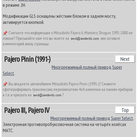
в режиме 2H.
Модификации GLS оснащены жёстким блоком в заднем мосту,
активируется кнопкой.
Считаете что информация о Mitsubishi Pajero Ii, Montero, Shogun 1991-2000 не
полная? Присылайте нам что вы знаете на
или оставьте
комментарий внизу страницы.
Pajero Pinin (1991-)
Next
Многорежимный полный привод
Super
Select
.
Вы владеете автомобилем Mitsubishi Pajero Pinin (1991-)? Сможете
сфотографировать трансмиссию, переключатели 4х4, лампочки на панели приборов
и т.п. и прислать на
?
Pajero III, Pajero IV
Top
Многорежимный полный привод
Super Select
.
Электронная противопробуксовочная система на четырёх колёсах
MATC.