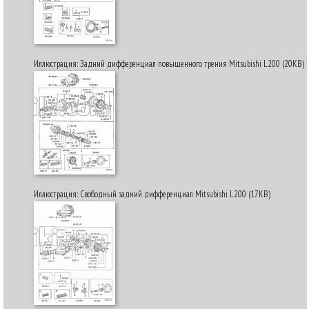
Иллюстрация: Задний дифференциал повышенного трения Mitsubishi L200 (20KB)
Иллюстрация: Свободный задний дифференциал Mitsubishi L200 (17KB)