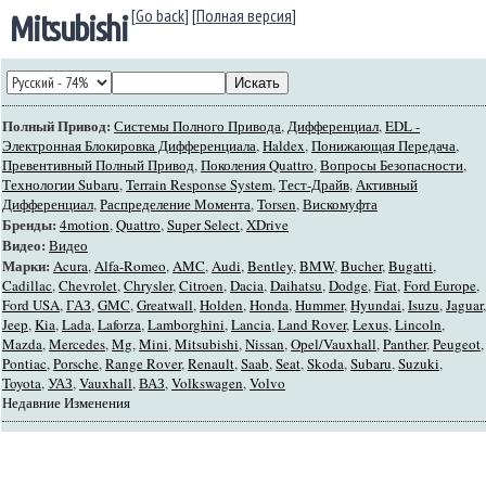
[Go back]
[
Полная версия
]
Mitsubishi
Полный Привод:
Системы Полного Привода
,
Дифференциал
,
EDL -
Электронная Блокировка Дифференциала
,
Haldex
,
Понижающая Передача
,
Превентивный Полный Привод
,
Поколения Quattro
,
Вопросы Безопасности
,
Технологии Subaru
,
Terrain Response System
,
Тест-Драйв
,
Активный
Дифференциал
,
Распределение Момента
,
Torsen
,
Вискомуфта
Бренды:
4motion
,
Quattro
,
Super Select
,
XDrive
Видео:
Видео
Марки:
Acura
,
Alfa-Romeo
,
AMC
,
Audi
,
Bentley
,
BMW
,
Bucher
,
Bugatti
,
Cadillac
,
Chevrolet
,
Chrysler
,
Citroen
,
Dacia
,
Daihatsu
,
Dodge
,
Fiat
,
Ford Europe
,
Ford USA
,
ГАЗ
,
GMC
,
Greatwall
,
Holden
,
Honda
,
Hummer
,
Hyundai
,
Isuzu
,
Jaguar
,
Jeep
,
Kia
,
Lada
,
Laforza
,
Lamborghini
,
Lancia
,
Land Rover
,
Lexus
,
Lincoln
,
Mazda
,
Mercedes
,
Mg
,
Mini
,
Mitsubishi
,
Nissan
,
Opel/Vauxhall
,
Panther
,
Peugeot
,
Pontiac
,
Porsche
,
Range Rover
,
Renault
,
Saab
,
Seat
,
Skoda
,
Subaru
,
Suzuki
,
Toyota
,
УАЗ
,
Vauxhall
,
ВАЗ
,
Volkswagen
,
Volvo
Недавние Изменения