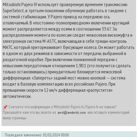
Mitsubishi Pajero IV использует проверенную временем трансмиссию
SuperSelect, в третьем поколении обученную работать в тандеме с
системой стабилизации. У Pajero привод на переднюю ось
отключаемый. В «постоянно-полноприводном» включении крутящий
момент распределяется между осями в соотношении 33:67. За
распределением момента по колесам следят межосевая вискомуфта и
электронная система M-ASTC, включающая в себя трэкшн-контроль
MATC, который притормаживает буксующие колеса. Он может работать
в одном из двух режимов в зависимости от передачи, выбранной в
раздаточной коробке. При включении пониженной передачи с
невысоким передаточным отношением 1,90:1 (это получится сделать
только остановившись) принудительно блокируется межосевой
дифференциал. «Запереть» задний мост можно кнопкой — система
входит в базовую комплектацию всех российских Pajero. При
превышении скорости 12 км/ч дифференциал «распустится»
автоматически.
Считаете что информация о Mitsubishi Pajero Iii, Pajero Iv не полная?
Присылайте нам что вы знаете на
или оставьте комментарий
внизу страницы.
Последнее изменение: 01/01/2024 00:00