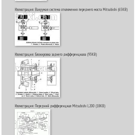
Иллюстрация: Вакуумая система отключения переднего моста Mitsubishi (65KB)
Иллюстрация: Блокировка заднего дифференциала (93KB)
Иллюстрация: Передний дифференциал Mitsubishi L200 (18KB)