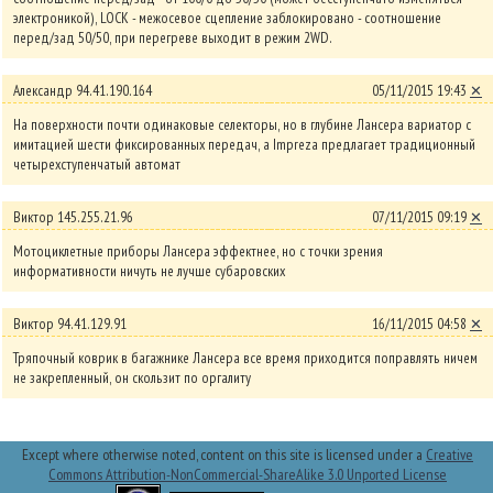
электроникой), LOCK - межосевое сцепление заблокировано - соотношение
перед/зад 50/50, при перегреве выходит в режим 2WD.
Александр 94.41.190.164
05/11/2015 19:43
✕
На поверхности почти одинаковые селекторы, но в глубине Лансера вариатор с
имитацией шести фиксированных передач, а Impreza предлагает традиционный
четырехступенчатый автомат
Виктор 145.255.21.96
07/11/2015 09:19
✕
Мотоциклетные приборы Лансера эффектнее, но с точки зрения
информативности ничуть не лучше субаровских
Виктор 94.41.129.91
16/11/2015 04:58
✕
Тряпочный коврик в багажнике Лансера все время приходится поправлять ничем
не закрепленный, он скользит по оргалиту
Except where otherwise noted, content on this site is licensed under a
Creative
Commons Attribution-NonCommercial-ShareAlike 3.0 Unported License