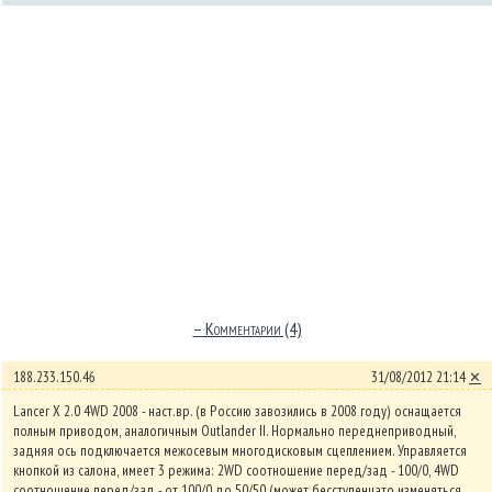
–
Комментарии (4)
188.233.150.46
31/08/2012 21:14
✕
Lancer X 2.0 4WD 2008 - наст.вр. (в Россию завозились в 2008 году) оснащается
полным приводом, аналогичным Outlander II. Нормально переднеприводный,
задняя ось подключается межосевым многодисковым сцеплением. Управляется
кнопкой из салона, имеет 3 режима: 2WD соотношение перед/зад - 100/0, 4WD
соотношение перед/зад - от 100/0 до 50/50 (может бесступенчато изменяться