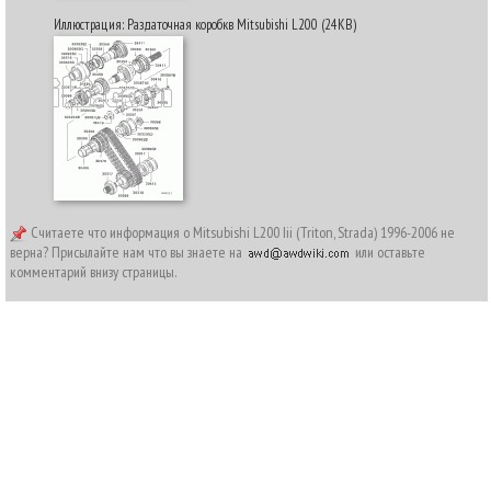
Иллюстрация: Раздаточная коробкв Mitsubishi L200 (24KB)
Считаете что информация о Mitsubishi L200 Iii (Triton, Strada) 1996-2006 не
верна? Присылайте нам что вы знаете на
или оставьте
комментарий внизу страницы.